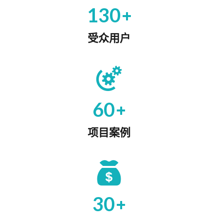
+
130
受众用户
+
60
项目案例
+
30