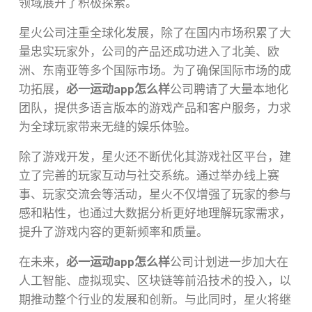
领域展开了积极探索。
星火公司注重全球化发展，除了在国内市场积累了大
量忠实玩家外，公司的产品还成功进入了北美、欧
洲、东南亚等多个国际市场。为了确保国际市场的成
功拓展，
必一运动app怎么样
公司聘请了大量本地化
团队，提供多语言版本的游戏产品和客户服务，力求
为全球玩家带来无缝的娱乐体验。
除了游戏开发，星火还不断优化其游戏社区平台，建
立了完善的玩家互动与社交系统。通过举办线上赛
事、玩家交流会等活动，星火不仅增强了玩家的参与
感和粘性，也通过大数据分析更好地理解玩家需求，
提升了游戏内容的更新频率和质量。
在未来，
必一运动app怎么样
公司计划进一步加大在
人工智能、虚拟现实、区块链等前沿技术的投入，以
期推动整个行业的发展和创新。与此同时，星火将继