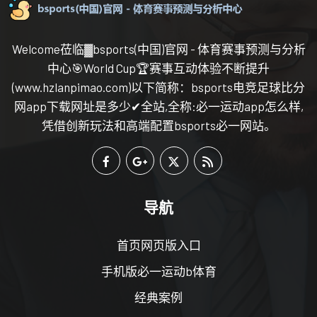
Welcome莅临▓bsports(中国)官网 - 体育赛事预测与分析
中心🎯World Cup🏆赛事互动体验不断提升
(www.hzlanpimao.com)以下简称：bsports电竞足球比分
网app下载网址是多少✔全站,全称:必一运动app怎么样,
凭借创新玩法和高端配置bsports必一网站。
导航
首页网页版入口
手机版必一运动b体育
经典案例