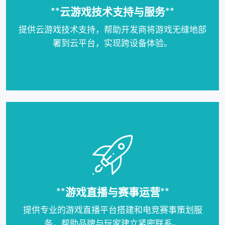
**云游戏技术支持与服务**
提供云游戏技术支持，帮助开发商将游戏无缝地部
署到云平台，实现跨设备体验。
**游戏直播与赛事运营**
提供专业的游戏直播平台搭建和电竞赛事策划服
务，帮助品牌与玩家建立紧密联系。