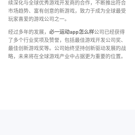
续深化与全球优秀游戏开发商的合作，不断推出符合
市场趋势、富有创意的新游戏，致力于成为全球最受
玩家喜爱的游戏公司之一。
经过多年的发展，
必一运动app怎么样
公司已经获得
了多个行业奖项及赞誉，包括最佳游戏开发公司奖、
最佳创新游戏奖等。公司始终坚持创新驱动发展的战
略，未来将在全球游戏产业中占据更为重要的位置。